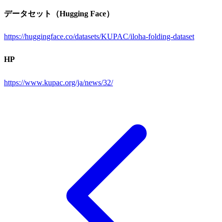
データセット（Hugging Face）
https://huggingface.co/datasets/KUPAC/iloha-folding-dataset
HP
https://www.kupac.org/ja/news/32/