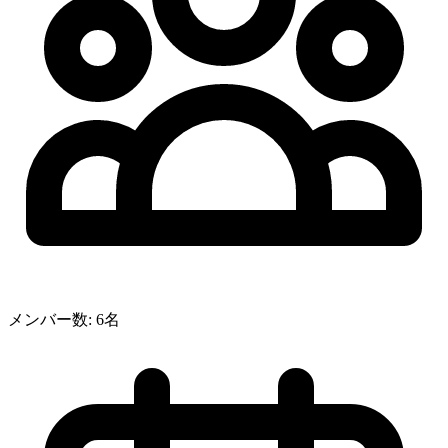
メンバー数
:
6名