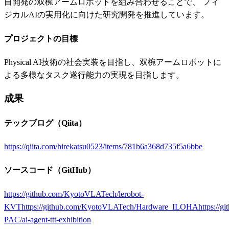
自開発の双椀アームロボットを組み合わせることで、 フィ
ジカルAIの実用化に向けた研究開発を推進しています。
プロジェクトの目標
Physical AI技術の社会実装を目指し、双椀アームロボットに
よる多様なタスク遂行能力の実現を目指します。
成果
テックブログ（Qiita）
https://qiita.com/hirekatsu0523/items/781b6a368d735f5a6bbe
ソースコード（GitHub）
https://github.com/KyotoVLATech/lerobot-
KVT
https://github.com/KyotoVLATech/Hardware_ILOHA
https://
PAC/ai-agent-ttt-exhibition