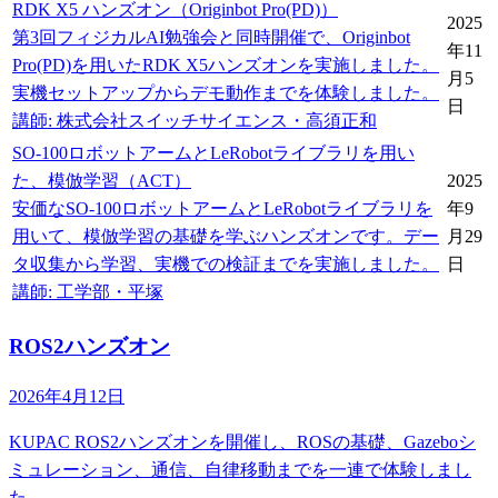
RDK X5 ハンズオン（Originbot Pro(PD)）
2025
第3回フィジカルAI勉強会と同時開催で、Originbot
年11
Pro(PD)を用いたRDK X5ハンズオンを実施しました。
月5
実機セットアップからデモ動作までを体験しました。
日
講師
:
株式会社スイッチサイエンス・高須正和
SO-100ロボットアームとLeRobotライブラリを用い
た、模倣学習（ACT）
2025
安価なSO-100ロボットアームとLeRobotライブラリを
年9
用いて、模倣学習の基礎を学ぶハンズオンです。デー
月29
タ収集から学習、実機での検証までを実施しました。
日
講師
:
工学部・平塚
ROS2ハンズオン
2026年4月12日
KUPAC ROS2ハンズオンを開催し、ROSの基礎、Gazeboシ
ミュレーション、通信、自律移動までを一連で体験しまし
た。