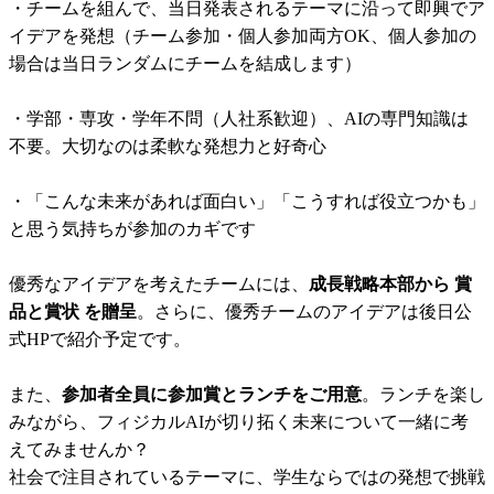
・
チームを組んで、当日発表されるテーマに沿って即興でア
イデアを発想（チーム参加・個人参加両方OK、個人参加の
場合は当日ランダムにチームを結成します）
・
学部・専攻・学年不問（人社系歓迎）、AIの専門知識は
不要。大切なのは柔軟な発想力と好奇心
・
「こんな未来があれば面白い」「こうすれば役立つかも」
と思う気持ちが参加のカギです
優秀なアイデアを考えたチームには、
成長戦略本部から 賞
品と賞状 を贈呈
。さらに、優秀チームのアイデアは後日公
式HPで紹介予定です。
また、
参加者全員に参加賞とランチをご用意
。ランチを楽し
みながら、フィジカルAIが切り拓く未来について一緒に考
えてみませんか？
社会で注目されているテーマに、学生ならではの発想で挑戦