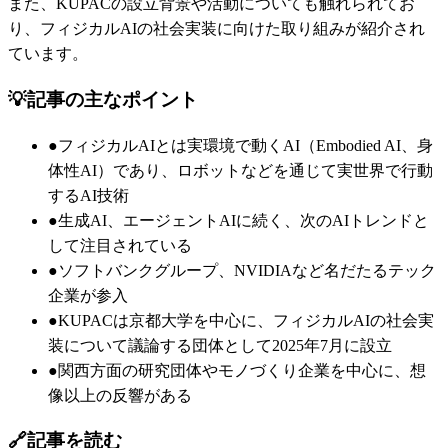
また、KUPACの設立背景や活動についても触れられてお
り、フィジカルAIの社会実装に向けた取り組みが紹介され
ています。
💡
記事の主なポイント
●
フィジカルAIとは実環境で動くAI（Embodied AI、身
体性AI）であり、ロボットなどを通じて実世界で行動
するAI技術
●
生成AI、エージェントAIに続く、次のAIトレンドと
して注目されている
●
ソフトバンクグループ、NVIDIAなど名だたるテック
企業が参入
●
KUPACは京都大学を中心に、フィジカルAIの社会実
装について議論する団体として2025年7月に設立
●
関西方面の研究団体やモノづくり企業を中心に、想
像以上の反響がある
🔗
記事を読む