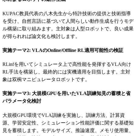
KUPAC教員代表の八木先生から特許技術の提供と技術指導
を受け、自然言語に基づいて人間らしい動作生成を行うモデ
ル構築に取り組みます。主対象は人型ロボットで、良い成果
が得られれば論文化も検討します。
実施テーマ2: VLAのOnline/Offline RL適用可能性の検証
RLinfを用いてシミュレータ上で高性能を発揮するVLA向け
RL手法を構築し、最終的には実機適用を目指します。主対
象は双椀マニピュレータロボットです。
実施テーマ3: 大規模GPUを用いたVLA訓練知見の蓄積と省
パラメータ化検討
大規模GPU環境でVLA訓練を実施し、訓練方法、計算資
源、学習安定性、シミュレーション性能評価に関する基礎知
見を蓄積します。モデルサイズ、推論速度、メモリ使用量、